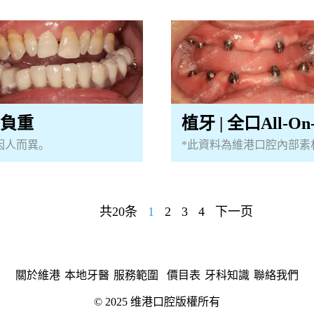
植牙 | 全口All-O
刻負重
*此資料為維港口腔內部素
因人而異。
共20条
1
2
3
4
下一页
關於維港
本地牙醫
服務範圍
價目表
牙科知識
聯絡我們
© 2025 维港口腔版權所有