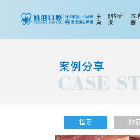
主
關於維
本
頁
港
醫
植牙
貼