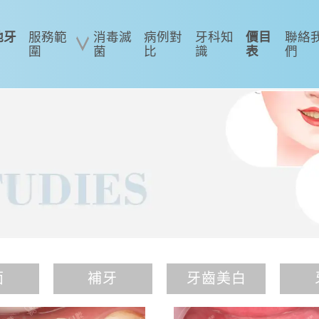
地牙
服務範
消毒滅
病例對
牙科知
價目
聯絡
圍
菌
比
識
表
們
面
補牙
牙齒美白