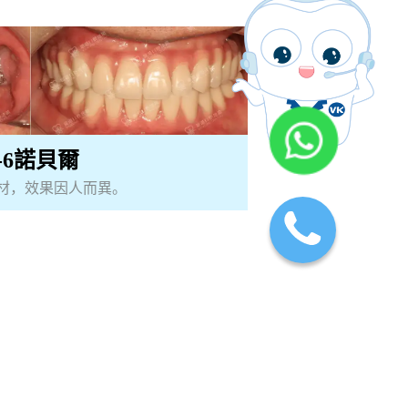
n-6諾貝爾
材，效果因人而異。