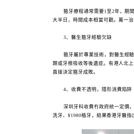
箍牙療程通常需要1至2年，期
大半日，時間成本相當可觀。萬一治
3、醫生箍牙經驗欠缺
箍牙屬於專業技術，對醫生經
題或牙根吸收等後遺症。有港人北上
直接決定箍牙成敗。
4、收費不透明，隱形消費陷阱
深圳牙科收費冇政府統一定價，
洗牙、¥1980植牙，結果香港牙醫