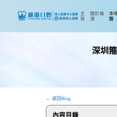
主
關於維
本
頁
港
醫
深圳箍
← 返回Blog
內容目錄