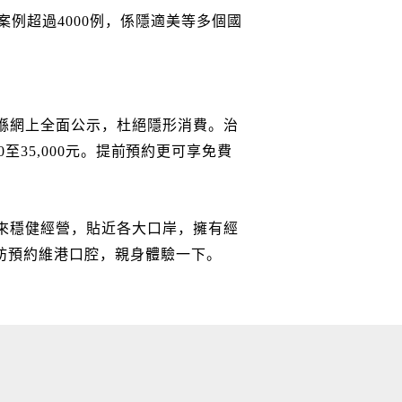
案例超過4000例，係隱適美等多個國
喺網上全面公示，杜絕隱形消費。治
0至35,000元。提前預約更可享免費
來穩健經營，貼近各大口岸，擁有經
妨預約維港口腔，親身體驗一下。