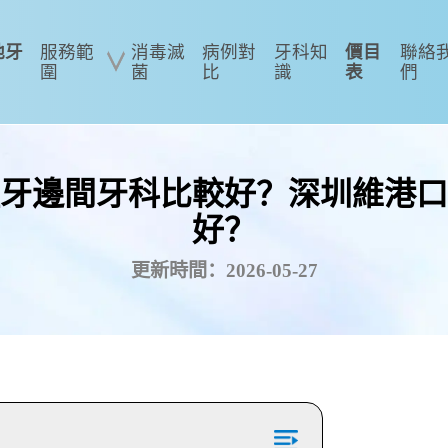
地牙
服務範
消毒滅
病例對
牙科知
價目
聯絡
圍
菌
比
識
表
們
牙邊間牙科比較好？深圳維港口
好？
更新時間：2026-05-27