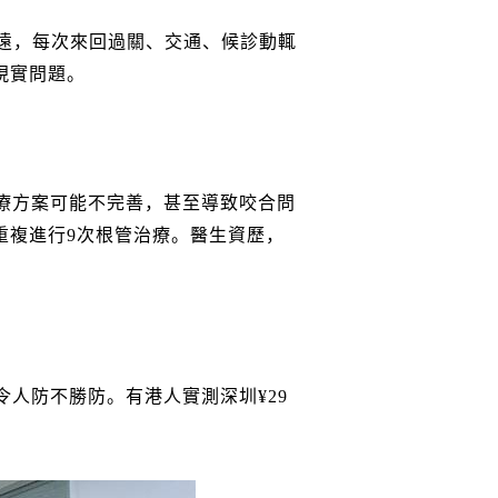
遠，每次來回過關、交通、候診動輒
現實問題。
療方案可能不完善，甚至導致咬合問
重複進行9次根管治療。醫生資歷，
人防不勝防。有港人實測深圳¥29