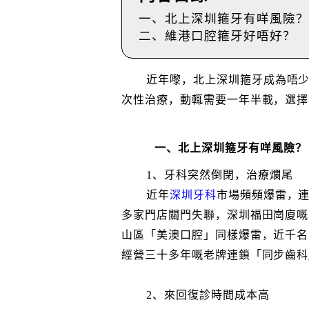
一、北上深圳箍牙有咩風險？
二、維港口腔箍牙好唔好？
近年嚟，北上深圳箍牙成為唔
次性治療，動輒需要一年半載，選擇
一、北上深圳箍牙有咩風險？
1、牙科突然倒閉，治療爛尾
近年
深圳牙科
市場頻頻爆雷，連
多家門店關門失聯，深圳福田崗廈嘅
山區「美澳口腔」同樣爆雷，近千名
經營三十多年嘅老牌連鎖「同步齒科
2、來回復診時間成本高