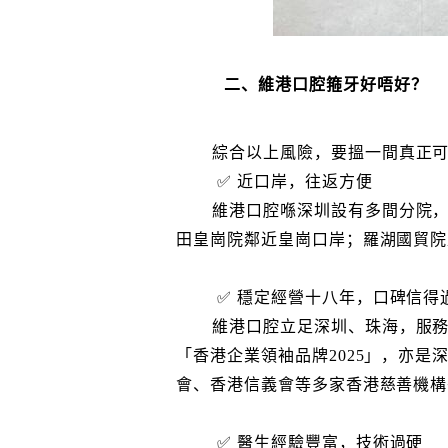
二、維港口腔箍牙好唔好？
綜合以上風險，要搵一間真正
✅ 近口岸，往返方便
維港口腔喺深圳設有多間分院
田皇崗院鄰近皇崗口岸；羅湖國貿院
✅ 穩定經營十八年，口碑信得
維港口腔立足深圳、珠海，服務
「香港企業領袖品牌2025」，亦
會、香港信義會等多家香港慈善機構
✅ 醫生經驗豐富，技術過硬