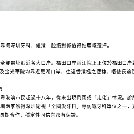
可靠嘅深圳牙科，維港口腔絕對係值得推薦嘅選擇。
，全部選址貼近各大口岸。福田口岸香江院正正位於福田口岸
及金光華院均靠近羅湖口岸，往返香港極之便捷。唔使長途
過
粵港澳市民超過十八年，從未出現倒閉或「走佬」情況。診所
是深圳兩家獲得深圳衛視「全國愛牙日」專訪嘅牙科單位之一
長期合作，穩定性同信譽都有保證。