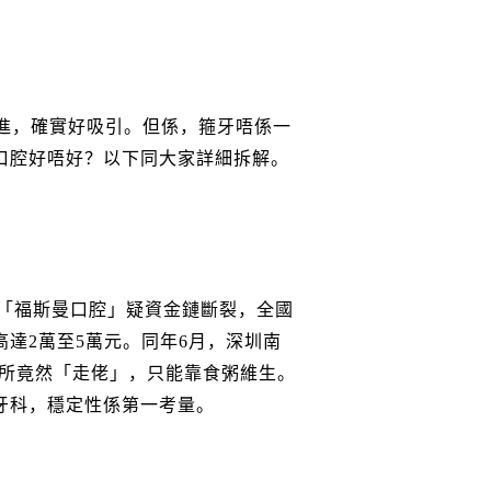
進，確實好吸引。但係，箍牙唔係一
口腔好唔好？以下同大家詳細拆解。
科「福斯曼口腔」疑資金鏈斷裂，全國
達2萬至5萬元。同年6月，深圳南
診所竟然「走佬」，只能靠食粥維生。
牙科，穩定性係第一考量。