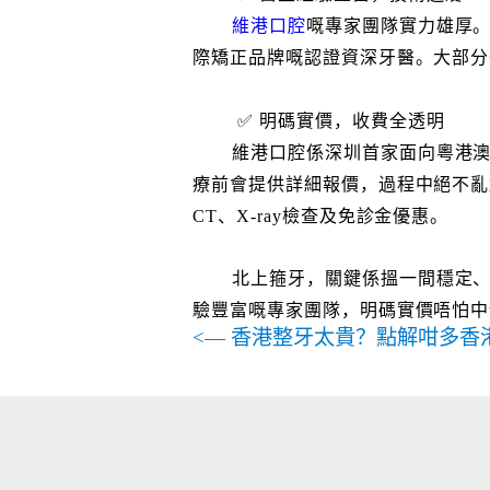
維港口腔
嘅專家團隊實力雄厚。
際矯正品牌嘅認證資深牙醫。大部分
✅ 明碼實價，收費全透明
維港口腔係深圳首家面向粵港
療前會提供詳細報價，過程中絕不亂加收費
CT、X-ray檢查及免診金優惠。
北上箍牙，關鍵係搵一間穩定
驗豐富嘅專家團隊，明碼實價唔怕中
<— 香港整牙太貴？點解咁多