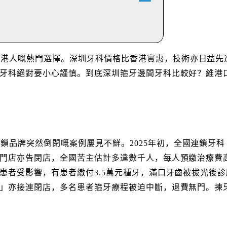
少港人嘅熱門選擇。深圳牙科價格比香港實惠，技術亦日益先
牙科絕對要小心謹慎。到底深圳箍牙邊間牙科比較好？維港
鎖品牌突然倒閉嘅案例屢見不鮮。2025年初，全國連鎖牙
門店亦告閉店，全國苦主估計多達數千人，每人預繳治療費高
患者受影響，有患者繳付3.5萬元種牙，滿口牙齒被拔光後
」亦接連閉店，多名患者箍牙療程被迫中斷，退費無門。揀