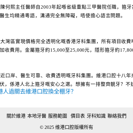
陳何熙主任醫師自2003年起喺省級重點三甲醫院任職，箍牙
醫生均精通粵語，溝通完全無障礙，唔使擔心語言問題。
澳大灣區實現價格完全透明化嘅香港牙科集團，所有項目收費
用。金屬箍牙約15,000至25,000元，隱形箍牙約17,80
、近口岸、醫生可靠、收費透明嘅牙科集團。維港口腔十八年
伏，係港人北上箍牙嘅安心之選。想擁有一排整齊靚牙？不
香港人過關去維港口腔換全棚牙？
關於維港
本地牙醫
服務範圍
價目表
牙科知識
聯絡我們
© 2025 维港口腔版權所有