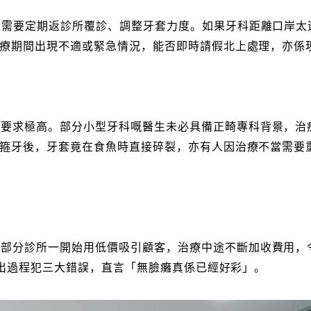
間需要定期返診所覆診、調整牙套力度。如果牙科距離口岸太
療期間出現不適或緊急情況，能否即時請假北上處理，亦係
驗要求極高。部分小型牙科嘅醫生未必具備正畸專科背景，治
箍牙後，牙套竟在食魚時直接碎裂，亦有人因治療不當需要
部分診所一開始用低價吸引顧客，治療中途不斷加收費用，令
指出過程犯三大錯誤，直言「無臉癱真係已經好彩」。