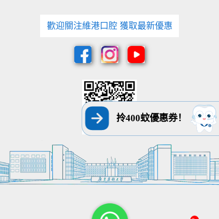
歡迎關注維港口腔 獲取最新優惠
拎400蚊優惠券！