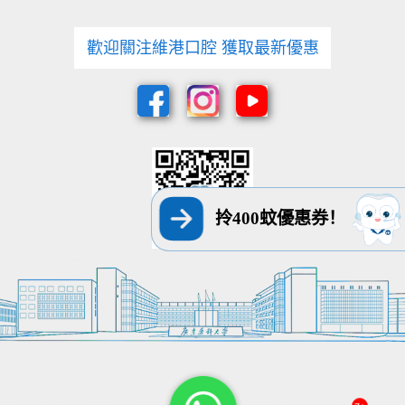
歡迎關注維港口腔 獲取最新優惠
拎400蚊優惠券！