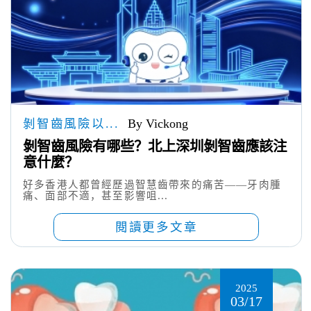
剝智齒風險以...
By Vickong
剝智齒風險有哪些？北上深圳剝智齒應該注
意什麼？
好多香港人都曾經歷過智慧齒帶來的痛苦——牙肉腫
痛、面部不適，甚至影響咀...
閱讀更多文章
2025
03/17