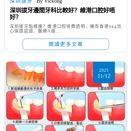
深圳拔牙
By Vickong
深圳拔牙邊間牙科比較好？維港口腔好唔
好？
深圳拔牙點樣揀？維港口腔收費透明，擁有香港hkg信
心保證認證、醫療A級...
閱讀更多文章
2025
11/12