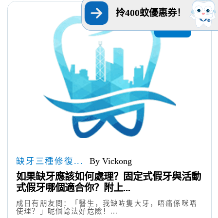
拎400蚊優惠券！
2025
12/05
缺牙三種修復...
By Vickong
如果缺牙應該如何處理？固定式假牙與活動
式假牙哪個適合你？附上...
成日有朋友問：「醫生，我缺咗隻大牙，唔痛係咪唔
使理？」呢個諗法好危險！...