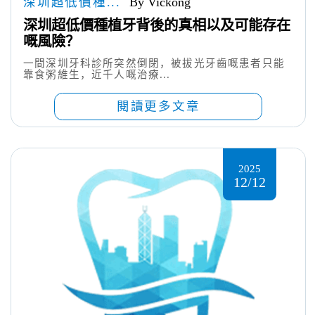
深圳超低價種...
By Vickong
深圳超低價種植牙背後的真相以及可能存在
嘅風險？
一間深圳牙科診所突然倒閉，被拔光牙齒嘅患者只能
靠食粥維生，近千人嘅治療...
閱讀更多文章
2025
12/12