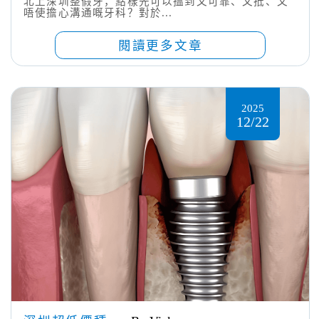
北上深圳整假牙，點樣先可以搵到又可靠、又抵、又
唔使擔心溝通嘅牙科？對於...
閱讀更多文章
2025
12/22